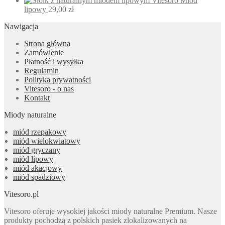
Miód
lipowy
29,00
zł
Nawigacja
Strona główna
Zamówienie
Płatność i wysyłka
Regulamin
Polityka prywatności
Vitesoro - o nas
Kontakt
Miody naturalne
miód rzepakowy
miód wielokwiatowy
miód gryczany
miód lipowy
miód akacjowy
miód spadziowy
Vitesoro.pl
Vitesoro oferuje wysokiej jakości miody naturalne Premium. Nasze
produkty pochodzą z polskich pasiek zlokalizowanych na