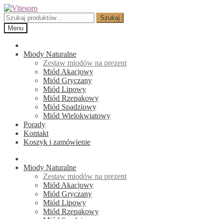
Przejdź
Przejdź
do
do
Szukaj:
Szukaj
nawigacji
treści
Menu
Miody Naturalne
Zestaw miodów na prezent
Miód Akacjowy
Miód Gryczany
Miód Lipowy
Miód Rzepakowy
Miód Spadziowy
Miód Wielokwiatowy
Porady
Kontakt
Koszyk i zamówienie
Miody Naturalne
Zestaw miodów na prezent
Miód Akacjowy
Miód Gryczany
Miód Lipowy
Miód Rzepakowy