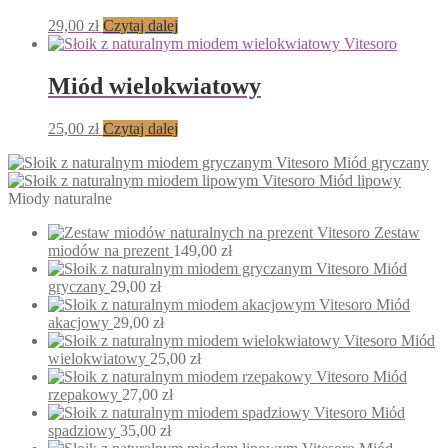
29,00
zł
Czytaj dalej
Miód wielokwiatowy
25,00
zł
Czytaj dalej
Miód gryczany
Miód lipowy
Miody naturalne
Zestaw
miodów na prezent
149,00
zł
Miód
gryczany
29,00
zł
Miód
akacjowy
29,00
zł
Miód
wielokwiatowy
25,00
zł
Miód
rzepakowy
27,00
zł
Miód
spadziowy
35,00
zł