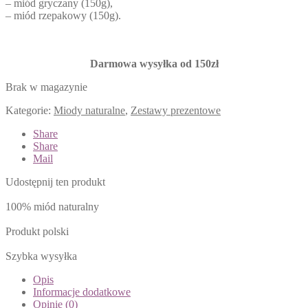
– miód gryczany (150g),
– miód rzepakowy (150g).
Darmowa wysyłka od 150zł
Brak w magazynie
Kategorie:
Miody naturalne
,
Zestawy prezentowe
Share
Share
Mail
Udostępnij ten produkt
100% miód naturalny
Produkt polski
Szybka wysyłka
Opis
Informacje dodatkowe
Opinie (0)