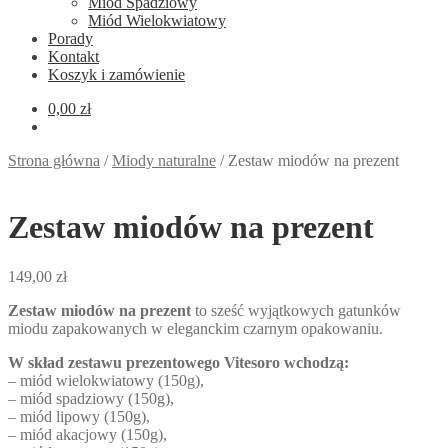
Miód Spadziowy
Miód Wielokwiatowy
Porady
Kontakt
Koszyk i zamówienie
0,00
zł
Strona główna
/
Miody naturalne
/
Zestaw miodów na prezent
Zestaw miodów na prezent
149,00
zł
Zestaw miodów na prezent
to sześć wyjątkowych gatunków
miodu zapakowanych w eleganckim czarnym opakowaniu.
W skład zestawu prezentowego Vitesoro wchodzą:
– miód wielokwiatowy (150g),
– miód spadziowy (150g),
– miód lipowy (150g),
– miód akacjowy (150g),