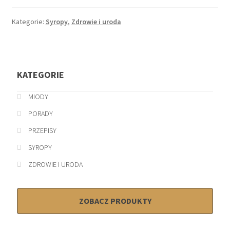
imbiru,
miodu,
Kategorie:
Syropy
,
Zdrowie i uroda
cytryny
i
czosnku
KATEGORIE
MIODY
PORADY
PRZEPISY
SYROPY
ZDROWIE I URODA
ZOBACZ PRODUKTY