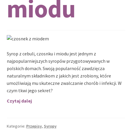
miodu
Syrop z cebuli, czosnku i miodu jest jednym z
najpopularniejszych syropów przygotowywanych w
polskich domach. Swoją popularność zawdzięcza
naturalnym składnikom z jakich jest zrobiony, które
umożliwiają mu skuteczne zwalczanie chorób i infekcji. W
czym tkwi jego sekret?
Syrop
Czytaj dalej
z
cebuli,
czosnku
Kategorie:
Przepisy
,
Syropy
i