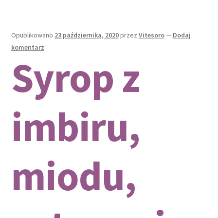
miodu
Opublikowano
23 października, 2020
przez
Vitesoro
—
Dodaj
komentarz
Syrop z
imbiru,
miodu,