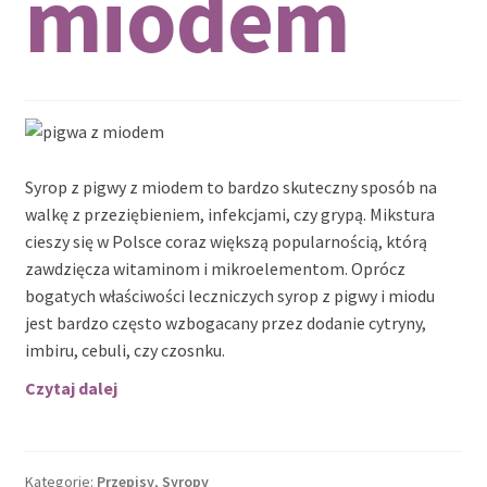
miodem
Syrop z pigwy z miodem to bardzo skuteczny sposób na
walkę z przeziębieniem, infekcjami, czy grypą. Mikstura
cieszy się w Polsce coraz większą popularnością, którą
zawdzięcza witaminom i mikroelementom. Oprócz
bogatych właściwości leczniczych syrop z pigwy i miodu
jest bardzo często wzbogacany przez dodanie cytryny,
imbiru, cebuli, czy czosnku.
Syrop
Czytaj dalej
z
pigwy
z
Kategorie:
Przepisy
,
Syropy