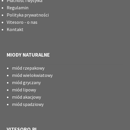
Płatność i wysyłka
Regulamin
Polityka prywatności
Vitesoro - o nas
Kontakt
MIODY NATURALNE
miód rzepakowy
miód wielokwiatowy
miód gryczany
miód lipowy
miód akacjowy
miód spadziowy
VITESORO.PL