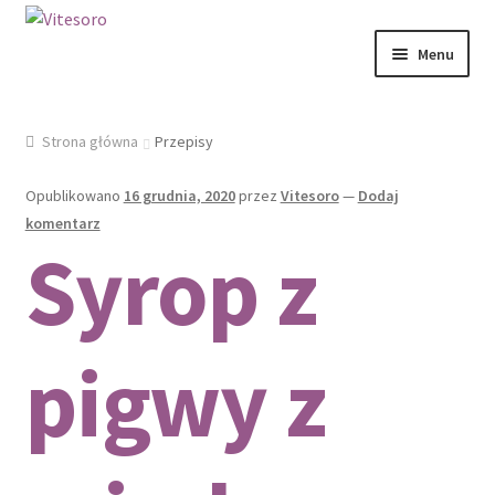
Przejdź
Przejdź
Menu
do
do
nawigacji
treści
Strona główna
Przepisy
MIODY NATURALNE
Opublikowano
16 grudnia, 2020
przez
Vitesoro
—
Dodaj
komentarz
Syrop z
PORADY
KONTAKT
pigwy z
KOSZYK I ZAMÓWIENIE